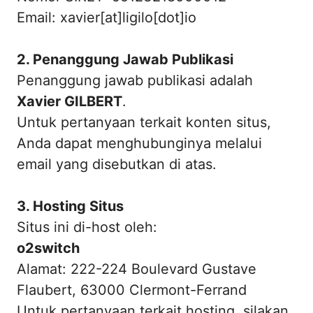
Email: xavier[at]ligilo[dot]io
2. Penanggung Jawab Publikasi
Penanggung jawab publikasi adalah
Xavier GILBERT
.
Untuk pertanyaan terkait konten situs,
Anda dapat menghubunginya melalui
email yang disebutkan di atas.
3. Hosting Situs
Situs ini di-host oleh:
o2switch
Alamat: 222-224 Boulevard Gustave
Flaubert, 63000 Clermont-Ferrand
Untuk pertanyaan terkait hosting, silakan